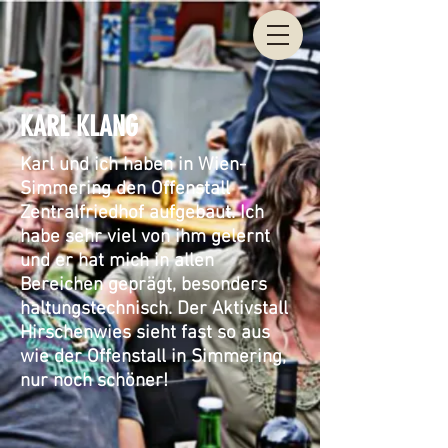
KARL KLANG
Karl und ich haben in Wien-
Simmering den Offenstall
Zentralfriedhof aufgebaut. Ich
habe sehr viel von ihm gelernt
und er hat mich in allen
Bereichen geprägt, besonders
haltungstechnisch. Der Aktivstall
Hirschenwies sieht fast so aus
wie der Offenstall in Simmering,
nur noch schöner!